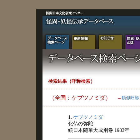
検索結果（呼称検索）
（全国：ケブツノミダ）
→
類似呼称
1.
ケブツノミダ
化仏の弥陀
続日本随筆大成別巻 1983年