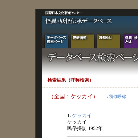
検索結果（呼称検索）
（全国：ケッカイ）
→
類似呼称
1.
ケッカイ
ケッカイ
民俗採訪 1952年