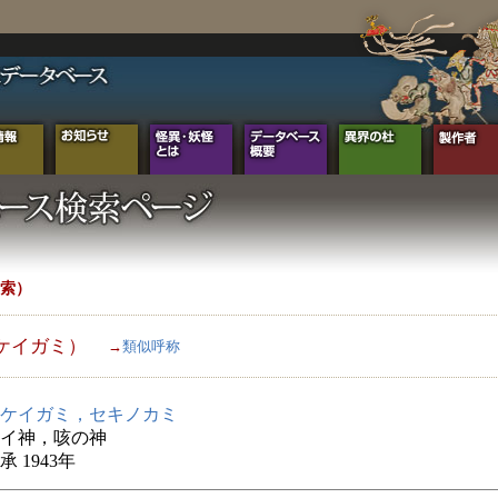
索）
ケイガミ）
→
類似呼称
ケイガミ，セキノカミ
イ神，咳の神
 1943年