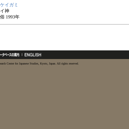
ケイガミ
イ神
 1993年
earch Center for Japanese Studies, Kyoto, Japan. All rights reserved.