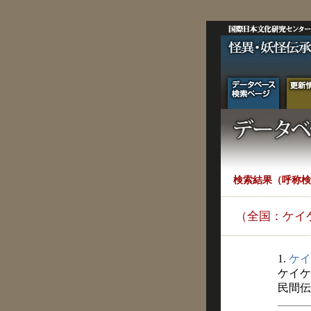
検索結果（呼称検
（全国：ケイ
1.
ケイ
ケイケ
民間伝承