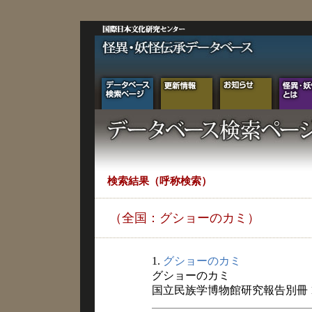
検索結果（呼称検索）
（全国：グショーのカミ）
1.
グショーのカミ
グショーのカミ
国立民族学博物館研究報告別冊 1