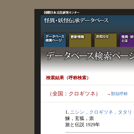
検索結果（呼称検索）
（全国：クロギツネ）
→
類似呼称
1.
ニシン，クロギツネ，タタリ
鰊，玄狐，祟
旅と伝説 1929年