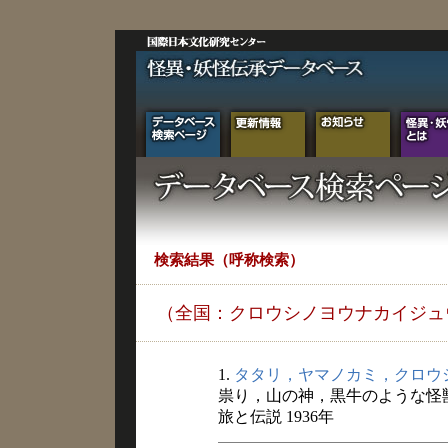
検索結果（呼称検索）
（全国：クロウシノヨウナカイジュ
1.
タタリ，ヤマノカミ，クロウ
祟り，山の神，黒牛のような怪
旅と伝説 1936年