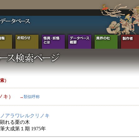
索）
ノキ）
→
類似呼称
ノアラワレルクリノキ
顕れる栗の木
筆大成第１期 1975年