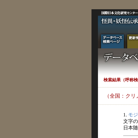
検索結果（呼称検
（全国：クリ
1.
モジ
文字の
日本随