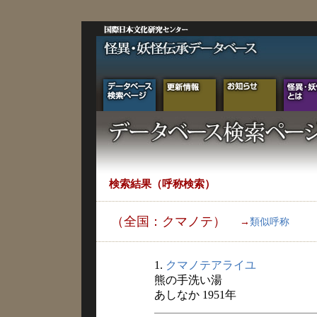
検索結果（呼称検索）
（全国：クマノテ）
→
類似呼称
1.
クマノテアライユ
熊の手洗い湯
あしなか 1951年