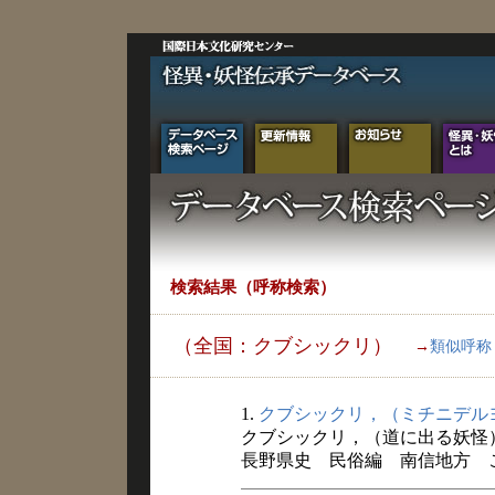
検索結果（呼称検索）
（全国：クブシックリ）
→
類似呼称
1.
クブシックリ，（ミチニデル
クブシックリ，（道に出る妖怪
長野県史 民俗編 南信地方 