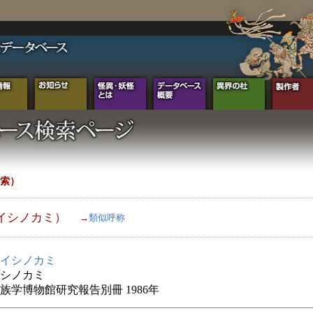
索）
イシノカミ）
→
類似呼称
イシノカミ
シノカミ
族学博物館研究報告別冊 1986年