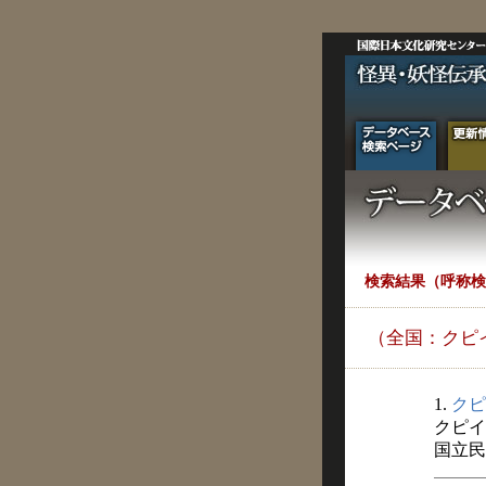
検索結果（呼称検
（全国：クピ
1.
クピ
クピイ
国立民