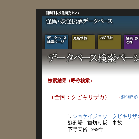
検索結果（呼称検索）
（全国：クビキリザカ）
→
類似呼称
1.
ショケイジョウ，クビキリザ
処刑場，首切り坂，事故
下野民俗 1999年