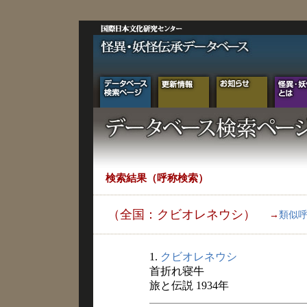
検索結果（呼称検索）
（全国：クビオレネウシ）
→
類似
1.
クビオレネウシ
首折れ寝牛
旅と伝説 1934年