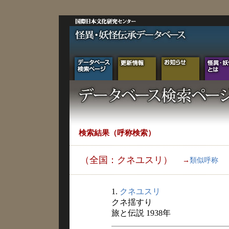
検索結果（呼称検索）
（全国：クネユスリ）
→
類似呼称
1.
クネユスリ
クネ揺すり
旅と伝説 1938年