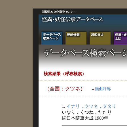
検索結果（呼称検索）
（全国：クツネ）
→
類似呼称
1.
イナリ，クツネ，タタリ
いなり，くつね，たたり
続日本随筆大成 1980年