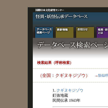
検索結果（呼称検索）
（全国：クギヌキジゾウ）
→
類似
1.
クギヌキジゾウ
釘抜地蔵
民間伝承 1943年