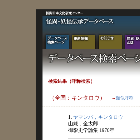
検索結果（呼称検索）
（全国：キンタロウ）
→
類似呼称
1.
ヤマンバ，キンタロウ
山姥，金太郎
御影史学論集 1976年