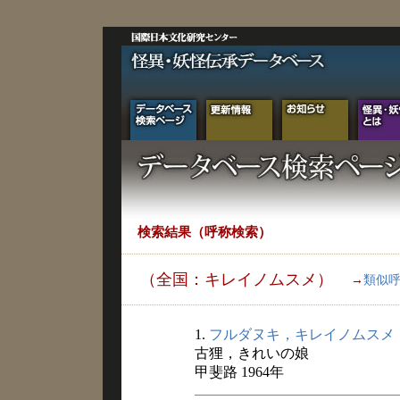
検索結果（呼称検索）
（全国：キレイノムスメ）
→
類似
1.
フルダヌキ，キレイノムスメ
古狸，きれいの娘
甲斐路 1964年