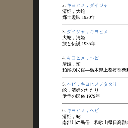
2.
キヨヒメ，ダイジャ
清姫，大蛇
郷土趣味 1920年
3.
ダイジャ，キヨヒメ
大蛇，清姫
旅と伝説 1935年
4.
キヨヒメ，ヘビ
清姫，蛇
粕尾の民俗―栃木県上都賀郡粟野
5.
ヘビ，キヨヒメノタタリ
蛇，清姫のたたり
伊予の民俗 1979年
6.
キヨヒメ，ヘビ
清姫，蛇
南部川の民俗―和歌山県日高郡南