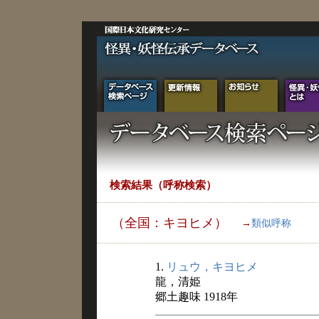
検索結果（呼称検索）
（全国：キヨヒメ）
→
類似呼称
1.
リュウ，キヨヒメ
龍，清姫
郷土趣味 1918年