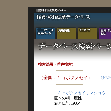
検索結果（呼称検索）
（全国：キョボクノセイ）
→
類似
1.
キョボクノセイ，マショウ
巨木の精，魔性
旅と伝説 1935年