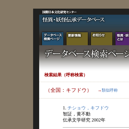
検索結果（呼称検索）
（全国：キフドウ）
→
類似呼称
1.
チショウ，キフドウ
智証，黄不動
伝承文学研究 2002年