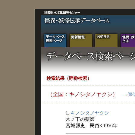
検索結果（呼称検索）
（全国：キノシタノヤクシ）
→
類
1.
キノシタノヤクシ
木ノ下の薬師
宮城縣史 民俗3 1956年