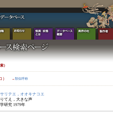
索）
コ）
→
類似呼称
サリテエ，オオキナコエ
りてえ，大きな声
学研究 1979年