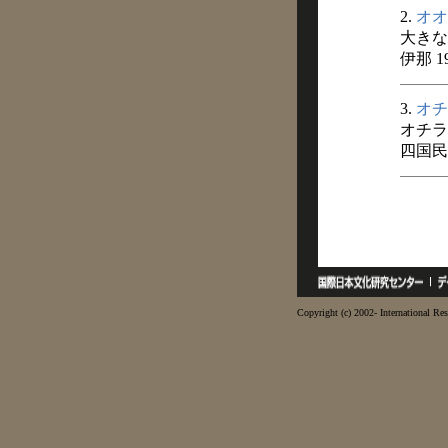
2.
オオ
大きな
伊那 1
3.
オチ
オチラ
四国民俗
Copyright (c) 2002- International Res