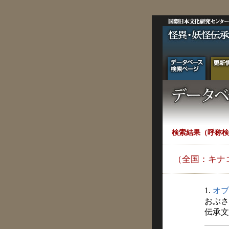
検索結果（呼称検
（全国：キナ
1.
オブ
おぶさ
伝承文