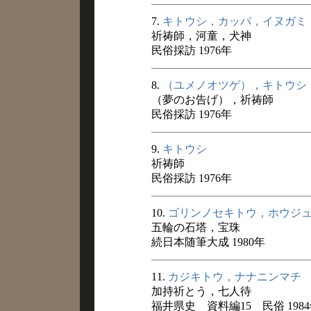
7.
キトウシ，カッパ，イヌガミ
祈祷師，河童，犬神
民俗採訪 1976年
8.
（ユメノオツゲ），キトウシ
（夢のお告げ），祈祷師
民俗採訪 1976年
9.
キトウシ
祈祷師
民俗採訪 1976年
10.
ゴリンノセキトウ，ホウジ
五輪の石塔，宝珠
続日本随筆大成 1980年
11.
カジキトウ，ナナニンマチ
加持祈とう，七人待
福井県史 資料編15 民俗 198