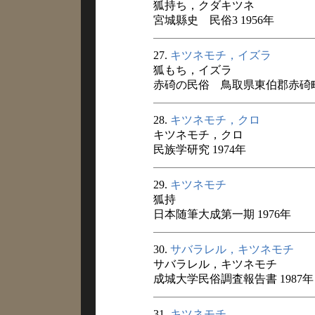
狐持ち，クダキツネ
宮城縣史 民俗3 1956年
27.
キツネモチ，イズラ
狐もち，イズラ
赤碕の民俗 鳥取県東伯郡赤碕町 
28.
キツネモチ，クロ
キツネモチ，クロ
民族学研究 1974年
29.
キツネモチ
狐持
日本随筆大成第一期 1976年
30.
サバラレル，キツネモチ
サバラレル，キツネモチ
成城大学民俗調査報告書 1987年
31.
キツネモチ