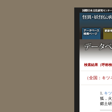
検索結果（呼称検
（全国：キツ
1.
キツ
狐，火
郷土研究