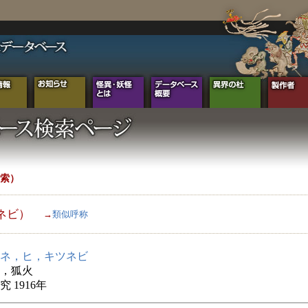
索）
ネビ）
→
類似呼称
ネ，ヒ，キツネビ
，狐火
 1916年