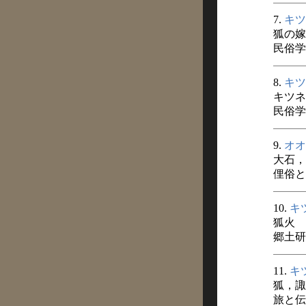
7.
キツ
狐の嫁
民俗学 
8.
キツ
キツネ
民俗学 
9.
オオ
大石，
俚俗と民
10.
キ
狐火
郷土研究
11.
キ
狐，諏
旅と伝説