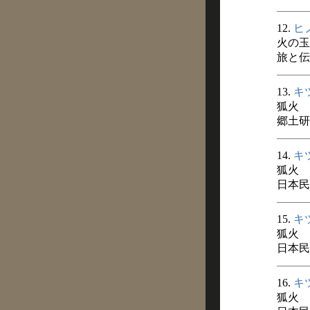
12.
ヒ
火の玉
旅と伝説
13.
キ
狐火
郷土研
14.
キ
狐火
日本民俗
15.
キ
狐火
日本民俗
16.
キ
狐火