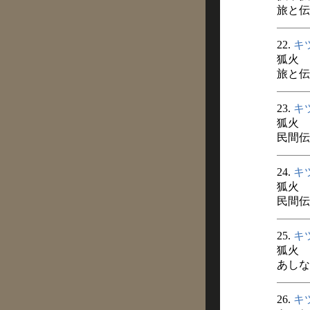
旅と伝説
22.
キ
狐火
旅と伝説
23.
キ
狐火
民間伝承
24.
キ
狐火
民間伝承
25.
キ
狐火
あしなか
26.
キ