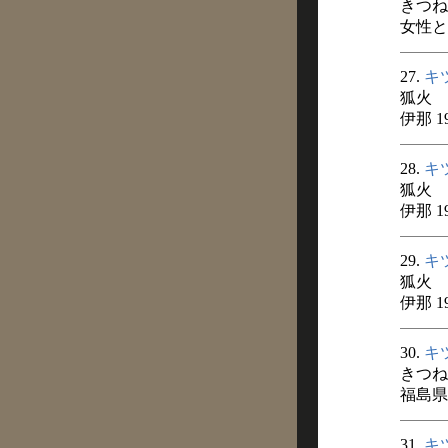
きつね
女性と経
27.
キ
狐火
伊那 1
28.
キ
狐火
伊那 1
29.
キ
狐火
伊那 1
30.
キ
きつね
福島県
31.
キ