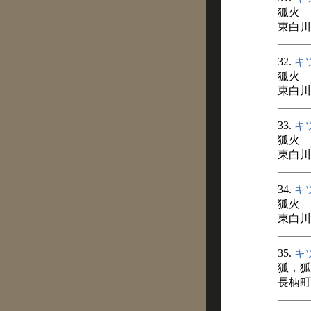
狐火
東白川
32.
キ
狐火
東白川
33.
キ
狐火
東白川
34.
キ
狐火
東白川
35.
キ
狐，狐
長柄町