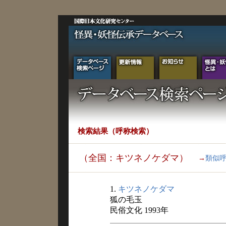
検索結果（呼称検索）
（全国：キツネノケダマ）
→
類似
1.
キツネノケダマ
狐の毛玉
民俗文化 1993年