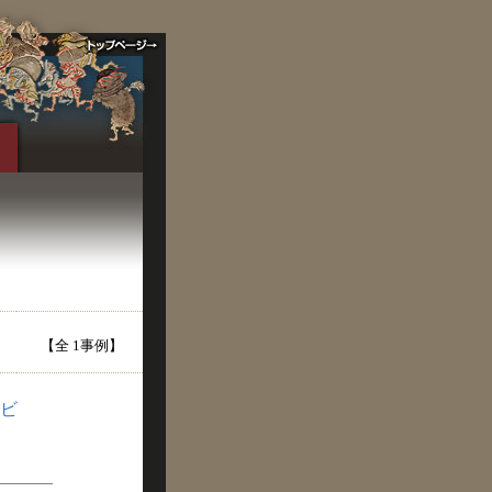
【全 1事例】
ビ