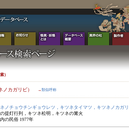
索）
ネノカガリビ）
→
類似呼称
ネノチョウチンギョウレツ，キツネタイマツ，キツネノカガリ
の提灯行列，キツネ松明，キツネの篝火
内の民俗 1977年