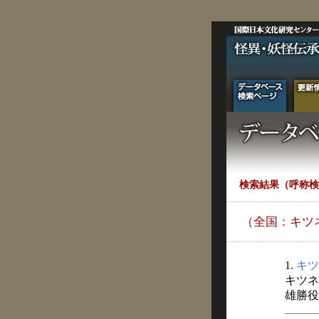
検索結果（呼称検
（全国：キツ
1.
キツ
キツネ
雄勝役