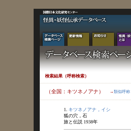
検索結果（呼称検索）
（全国：キツネノアナ）
→
類似呼称
1.
キツネノアナ，イシ
狐の穴，石
旅と伝説 1938年