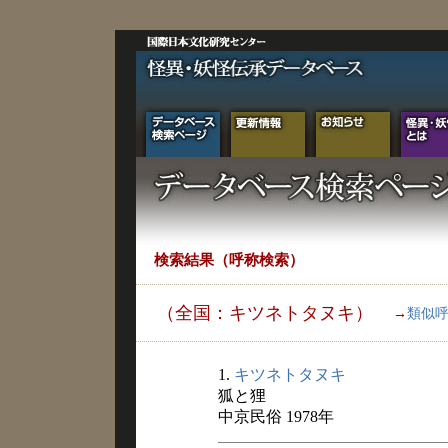
検索結果（呼称検索）
（全国：キツネトタヌキ）
→
類似
1.
キツネトタヌキ
狐と狸
中京民俗 1978年