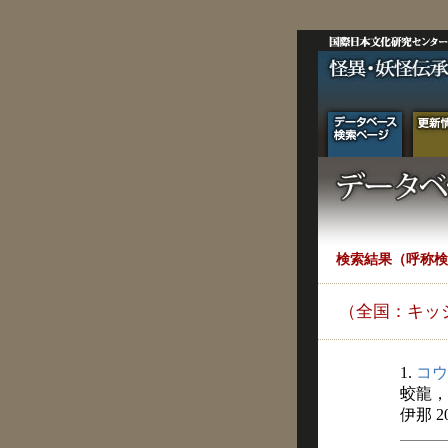
検索結果（呼称検
（全国：キッ
1.
コウ
蛟龍，
伊那 2