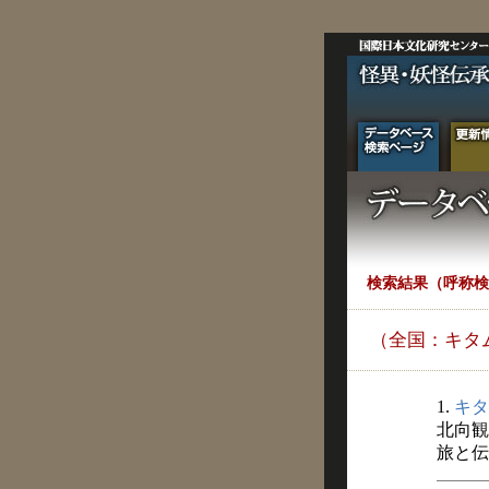
検索結果（呼称検
（全国：キタ
1.
キタ
北向観
旅と伝説