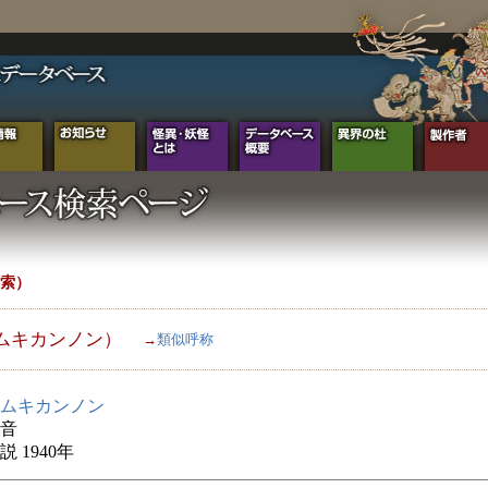
索）
ムキカンノン）
→
類似呼称
ムキカンノン
音
 1940年