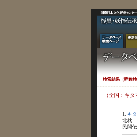
検索結果（呼称検
（全国：キタ
1.
キタ
北枕
民間伝承