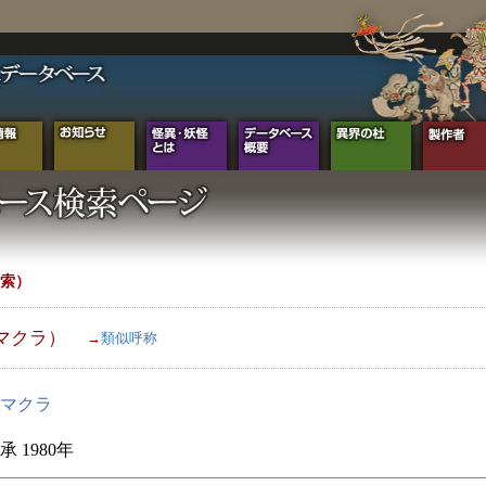
索）
マクラ）
→
類似呼称
マクラ
 1980年