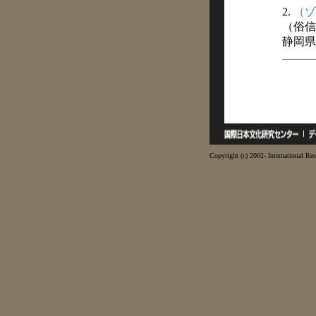
2.
（ゾ
（俗信
静岡県
Copyright (c) 2002- International Res