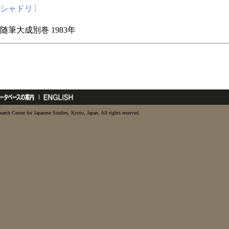
シャドリ〕
随筆大成別巻 1983年
earch Center for Japanese Studies, Kyoto, Japan. All rights reserved.