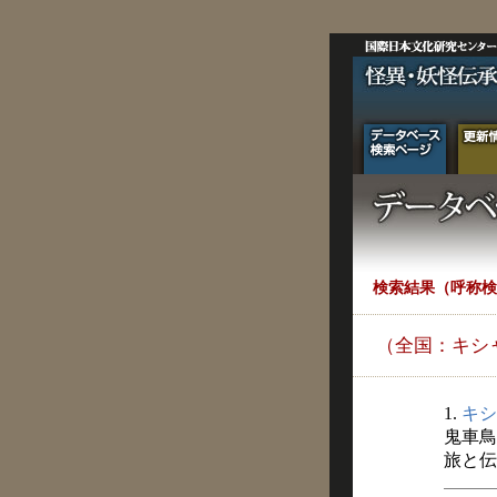
検索結果（呼称検
（全国：キシ
1.
キシ
鬼車鳥
旅と伝説