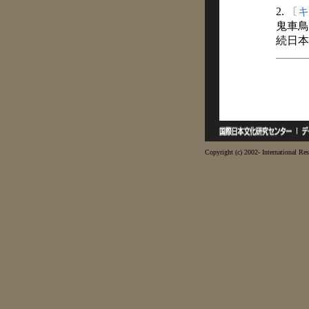
2.
〔キ
鬼車鳥
続日本
Copyright (c) 2002- International Res