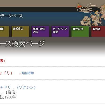
索）
ャドリ）
→
類似呼称
ャドリ，（ゾクシン）
，（俗信）
 1936年