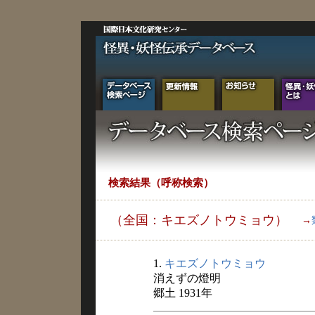
検索結果（呼称検索）
（全国：キエズノトウミョウ）
→
1.
キエズノトウミョウ
消えずの燈明
郷土 1931年