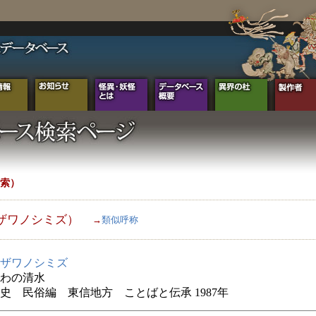
索）
ザワノシミズ）
→
類似呼称
ザワノシミズ
わの清水
史 民俗編 東信地方 ことばと伝承 1987年