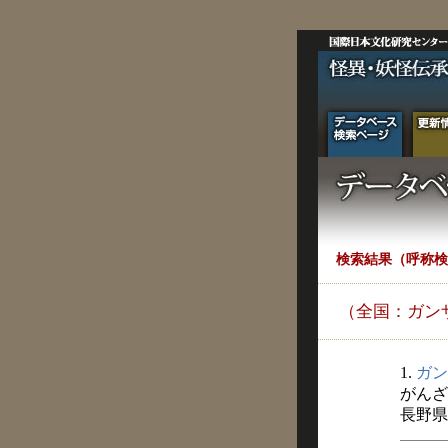
検索結果（呼称検
（全国：ガン
1.
ガン
がんざ
長野県