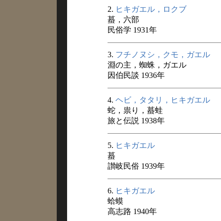
2.
ヒキガエル，ロクブ
蟇，六部
民俗学 1931年
3.
フチノヌシ，クモ，ガエル
淵の主，蜘蛛，ガエル
因伯民談 1936年
4.
ヘビ，タタリ，ヒキガエル
蛇，祟り，蟇蛙
旅と伝説 1938年
5.
ヒキガエル
蟇
讃岐民俗 1939年
6.
ヒキガエル
蛤蟆
高志路 1940年