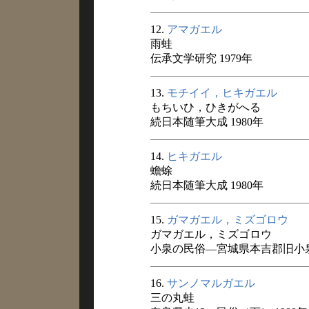
12.
アマガエル
雨蛙
伝承文学研究 1979年
13.
モチイイ，ヒキガエル
もちいひ，ひきがへる
続日本随筆大成 1980年
14.
ヒキガエル
蟾蜍
続日本随筆大成 1980年
15.
ガマガエル，ミズゴロウ
ガマガエル，ミズゴロウ
小泉の民俗―宮城県本吉郡旧小泉村
16.
サンノマルガエル
三の丸蛙