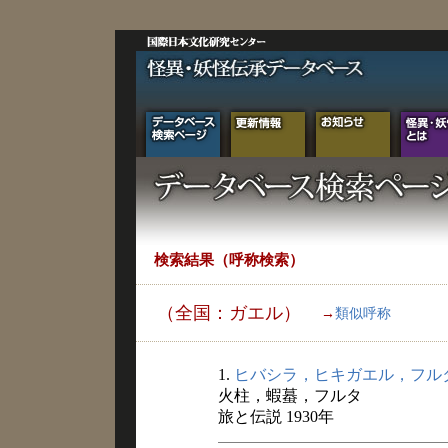
検索結果（呼称検索）
（全国：ガエル）
→
類似呼称
1.
ヒバシラ，ヒキガエル，フル
火柱，蝦蟇，フルタ
旅と伝説 1930年