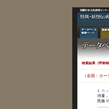
検索結果（呼称検
（全国：カー
1.
カッ
河童，
民族 1