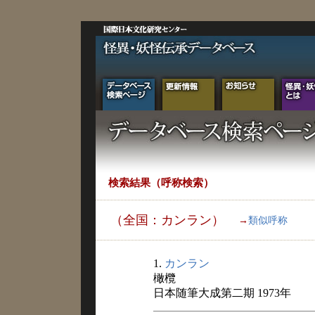
検索結果（呼称検索）
（全国：カンラン）
→
類似呼称
1.
カンラン
橄欖
日本随筆大成第二期 1973年