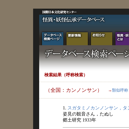
検索結果（呼称検索）
（全国：カンノンサン）
→
類似呼称
1.
スガタミノカンノンサン，タ
姿見の観音さん，たぬし
郷土研究 1933年