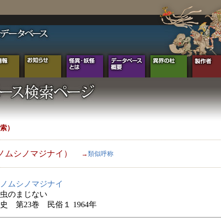
索）
ノムシノマジナイ）
→
類似呼称
ノムシノマジナイ
虫のまじない
史 第23巻 民俗１ 1964年