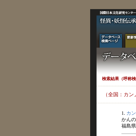
検索結果（呼称検
（全国：カン
1.
カン
かんの
福島県