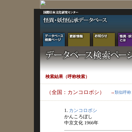
検索結果（呼称検索）
（全国：カンコロボシ）
→
類似呼称
1.
カンコロボシ
かんころぼし
中京文化 1966年