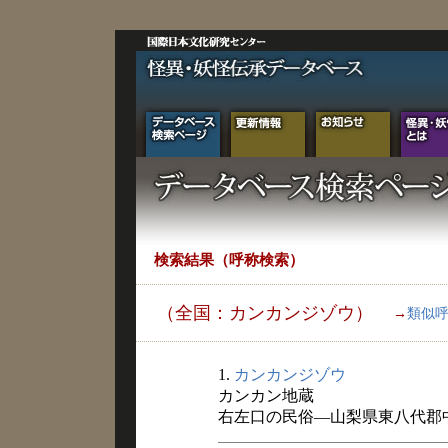
検索結果（呼称検索）
（全国：カンカンジゾウ）
→
類似
1.
カンカンジゾウ
カンカン地蔵
右左口の民俗―山梨県東八代郡中