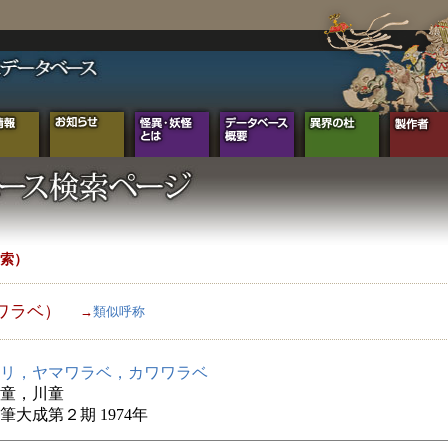
索）
ワラベ）
→
類似呼称
リ，ヤマワラベ，カワワラベ
童，川童
筆大成第２期 1974年