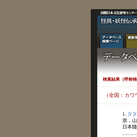
検索結果（呼称検
（全国：カワ
1.
タタ
祟，山
日本随