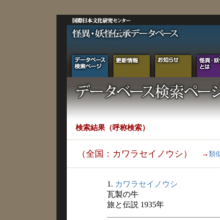
検索結果（呼称検索）
（全国：カワラセイノウシ）
→
類
1.
カワラセイノウシ
瓦製の牛
旅と伝説 1935年