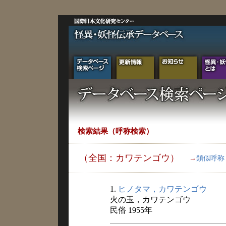
検索結果（呼称検索）
（全国：カワテンゴウ）
→
類似呼称
1.
ヒノタマ，カワテンゴウ
火の玉，カワテンゴウ
民俗 1955年