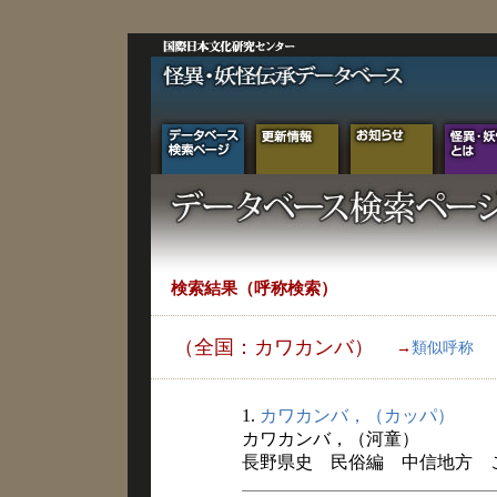
検索結果（呼称検索）
（全国：カワカンバ）
→
類似呼称
1.
カワカンバ，（カッパ）
カワカンバ，（河童）
長野県史 民俗編 中信地方 こと