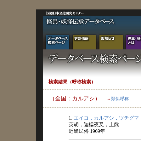
検索結果（呼称検索）
（全国：カルアシ）
→
類似呼称
1.
エイコ，カルアシ，ツチグマ
英胡，迦樓夜叉，土熊
近畿民俗 1969年