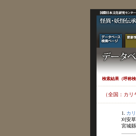
検索結果（呼称検
（全国：カリ
1.
カリ
刈安草
宮城縣