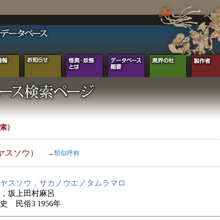
索）
ヤスソウ）
→
類似呼称
ヤスソウ，サカノウエノタムラマロ
，坂上田村麻呂
史 民俗3 1956年