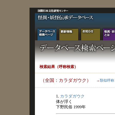
検索結果（呼称検索）
（全国：カラダガウク）
→
類似呼称
1.
カラダガウク
体が浮く
下野民俗 1999年