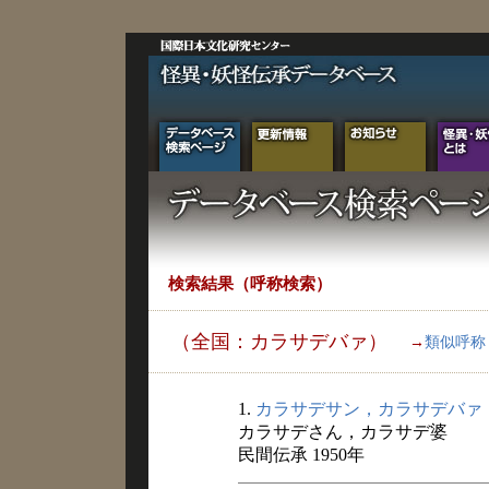
検索結果（呼称検索）
（全国：カラサデバァ）
→
類似呼称
1.
カラサデサン，カラサデバァ
カラサデさん，カラサデ婆
民間伝承 1950年